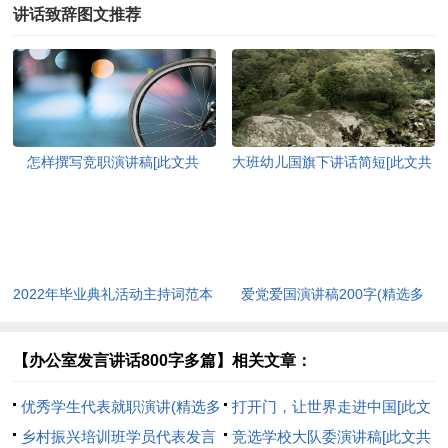
讲话致辞图文推荐
怎样撰写竞职演讲稿[此文共
大班幼儿国旗下讲话简短[此文共
7858字]
2132字]
2022年毕业典礼活动主持词范本
爱党爱国演讲稿200字(精选多
[此文共5362字]
篇)[此文共6492字]
【办公室发言讲话800字多篇】相关文章：
优秀学生代表就职演讲(精选多
打开门，让世界走进中国[此文
篇)[此文共3372字]
乡村振兴培训班学员代表发言
共705字]
竞选学校大队委演讲稿[此文共