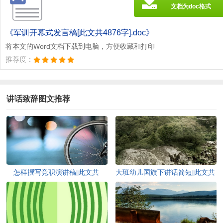
文档为doc格式
《军训开幕式发言稿[此文共4876字].doc》
将本文的Word文档下载到电脑，方便收藏和打印
推荐度：
讲话致辞图文推荐
怎样撰写竞职演讲稿[此文共
大班幼儿国旗下讲话简短[此文共
7858字]
2132字]