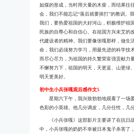
如煤的形成，当时用大量的木柴，而结果往往
会，我们不能忘记“落后就要挨打”的教训。
我们，要热爱祖国的大好河山，积极维护祖国
民族的自尊心和自信心。在祖国方兴未艾的
代建设者的精神。我们要像张嘎那样，做生
命，我们必须努力学习，用最先进的科学技
而尽心尽力，为祖国的持久繁荣富强贡献力
不懈努力下，祖国的明天，天更蓝、山更绿
明天更美好。
初中生小兵张嘎观后感作文5
星期六下午，我兴致勃勃地观看了一场
色彩的小英雄。他几分调皮，几分任性，几
《小兵张嘎》这部影片主要讲了在抗日
中，小兵张嘎的奶奶不幸被日本鬼子杀害了