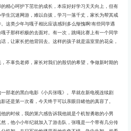
师的精心呵护下茁壮的成长，本应好好学习天天向上，但有
小学生沉迷网游，难以自拔，学习一落千丈，家长为帮其戒
。这类少年与嘎子相比应该感到多么惭愧啊!有些同学遇
像嘎子那样积极的去面对。有一次，跳绳比赛上有一个同学
电话，让家长把他背回去。这样的孩子就是温室里的花朵，
光，不辜负老师，家长对我们的殷切的希望，争做新时期的
的一部老的黑白电影《小兵张嘎》。早就在新电视连续剧
电影还是第一次看，今天终于可以亲眼目睹他的真容了。
到他的时候，我的第六感告诉我他就是个机智勇敢的小男
其然，他小小年纪就加入了游击队，张嘎是一个带有几分传