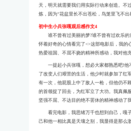
天，明天就需要我们用实际行动来创造。不
炼，因为“花盆里长不出苍松，鸟笼里飞不出雄
初中生小兵张嘎观后感作文4
谁不曾有过美丽的梦?谁不曾有过欢乐的
怀着好奇的心情看完了<>这部电影后，我的
热爱祖国、不屈不挠的精神所感动，我对他
一提起小兵张嘎，想必大家都熟悉吧!他
了改变人们艰苦的生活，他少时就参加了红
有一次，他屁股上中了敌人一枪，但他仍不
的首领捉了回去，为红军立了大功。我真佩
坚强不屈、不达目的绝不罢休的精神感动了
看完电影，我思绪万千也想到自己，嘎
己和他一相比真是天壤之别，我显得是那么