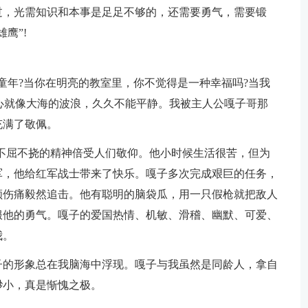
过，光需知识和本事是足足不够的，还需要勇气，需要锻
鹰”!
童年?当你在明亮的教室里，你不觉得是一种幸福吗?当我
心就像大海的波浪，久久不能平静。我被主人公嘎子哥那
充满了敬佩。
不屈不挠的精神倍受人们敬仰。他小时候生活很苦，但为
军，他给红军战士带来了快乐。嘎子多次完成艰巨的任务，
顾伤痛毅然追击。他有聪明的脑袋瓜，用一只假枪就把敌人
服他的勇气。嘎子的爱国热情、机敏、滑稽、幽默、可爱、
我。
子的形象总在我脑海中浮现。嘎子与我虽然是同龄人，拿自
渺小，真是惭愧之极。