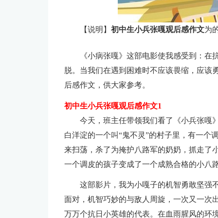
【说明】
初中生小兵张嘎观后感作文
为
《小病张嘎》这部电影使我感受到：在
脱。当我们在遇到困难时不应该畏缩，应该
后感作文，供大家参考。
初中生小兵张嘎观后感作文1
今天，班主任带领我们看了《小兵张嘎
白洋淀的一个叫“鬼不灵”的村子里，有一个
来扫荡，杀了为掩护八路军的奶奶，抓走了
一个调皮的孩子变成了一个成熟合格的小八
这部影片，我为小嘎子的机智勇敢坚强
面对，机智巧妙的与敌人周旋，一次又一次
万万个抗日小英雄的代表。在血雨腥风的环