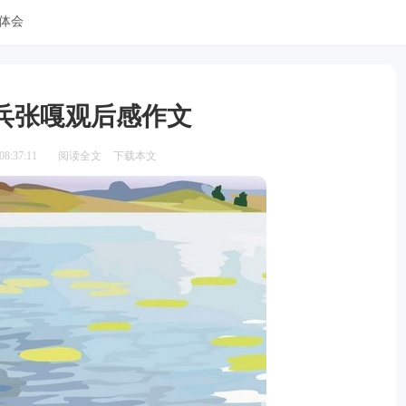
体会
兵张嘎观后感作文
8:37:11
阅读全文
下载本文