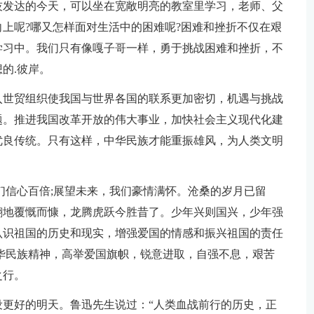
技发达的今天，可以坐在宽敞明亮的教室里学习，老师、父
上呢?哪又怎样面对生活中的困难呢?困难和挫折不仅在艰
学习中。我们只有像嘎子哥一样，勇于挑战困难和挫折，不
的.彼岸。
入世贸组织使我国与世界各国的联系更加密切，机遇与挑战
题。推进我国改革开放的伟大事业，加快社会主义现代化建
优良传统。只有这样，中华民族才能重振雄风，为人类文明
们信心百倍;展望未来，我们豪情满怀。沧桑的岁月已留
翻地覆慨而慷，龙腾虎跃今胜昔了。少年兴则国兴，少年强
认识祖国的历史和现实，增强爱国的情感和振兴祖国的责任
华民族精神，高举爱国旗帜，锐意进取，自强不息，艰苦
之行。
更好的明天。鲁迅先生说过：“人类血战前行的历史，正