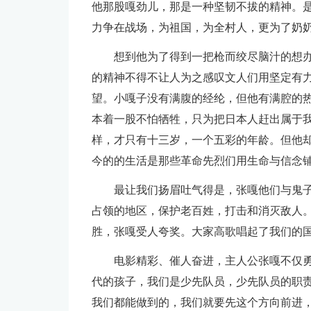
他那股嘎劲儿，那是一种坚韧不拔的精神。
力争在战场，为祖国，为全村人，更为了奶
想到他为了得到一把枪而绞尽脑汁的想
的精神不得不让人为之感叹文人们用坚定有
望。小嘎子没有满腹的经纶，但他有满腔的
本着一股不怕牺牲，只为把日本人赶出属于
样，才只有十三岁，一个五彩的年龄。但他
今的的生活是那些革命先烈们用生命与信念
最让我们扬眉吐气得是，张嘎他们与鬼
占领的地区，保护老百姓，打击和消灭敌人。
胜，张嘎受人夸奖。大家高歌唱起了我们的国
电影精彩、催人奋进，主人公张嘎不仅勇
代的孩子，我们是少先队员，少先队员的职责
我们都能做到的，我们就要先这个方向前进