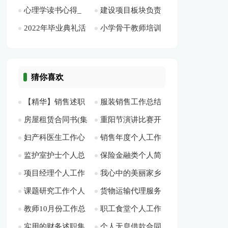
心理学读书心得_
建设项目板块负责
分析总结[此文共550
作总结[此文共9337
5094字]
1228字]
2022年毕业典礼活
小学骨干教师培训
读《心理学》心得
人和党支部书记个人
字]
字]
动主持词范本[此文
学校总结[此文共
[此文共6353字]
表现[此文共649字]
共5362字]
4126字]
猜你喜欢
【精华】销售述职
服装销售工作总结
房屋租赁合同书(集
重阳节演讲比赛开
模板五篇[此文共
【精】[此文共16703
妇产科医生工作心
销售年度个人工作
合12篇)[此文共
场白[此文共3511字]
8288字]
字]
监护室护士个人总
保险金融类个人简
得体会[此文共5332
总结(集合15篇)[此文
17422字]
项目经理个人工作
我心中的美丽家乡
结[此文共10975字]
历表格[此文共538
字]
共24039字]
课题研究工作个人
货物运输代理服务
总结(通用15篇)[此文
演讲稿多篇[此文共
字]
教师10月份工作总
职工食堂个人工作
总结12篇[此文共
合同3篇[此文共5291
共27070字]
2522字]
实用的财务述职集
个人无息借款合同
结新版参考2020【多
总结(5篇)[此文共
16748字]
字]