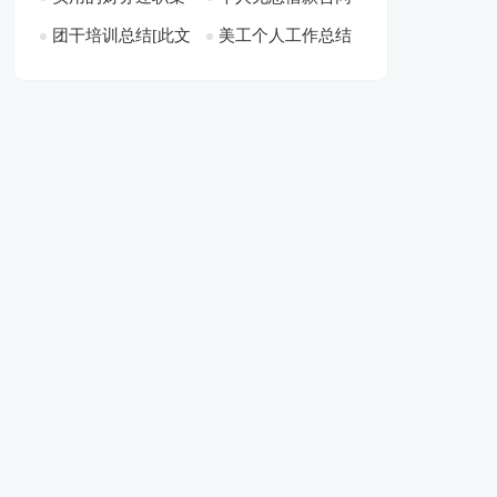
团干培训总结[此文
美工个人工作总结
锦七篇[此文共7639
[此文共1112字]
篇】[此文共5404字]
8279字]
共21823字]
[此文共14045字]
字]