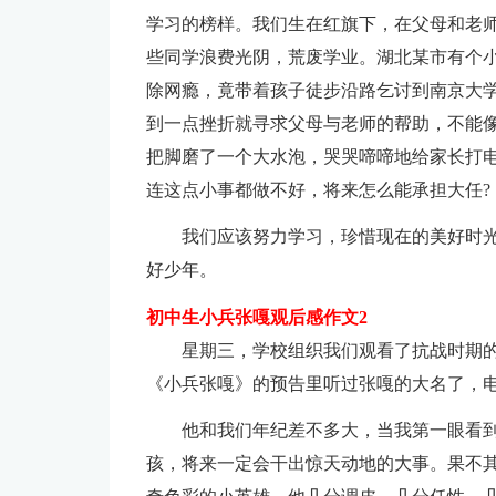
学习的榜样。我们生在红旗下，在父母和老
些同学浪费光阴，荒废学业。湖北某市有个
除网瘾，竟带着孩子徒步沿路乞讨到南京大学
到一点挫折就寻求父母与老师的帮助，不能
把脚磨了一个大水泡，哭哭啼啼地给家长打
连这点小事都做不好，将来怎么能承担大任?
我们应该努力学习，珍惜现在的美好时
好少年。
初中生小兵张嘎观后感作文2
星期三，学校组织我们观看了抗战时期
《小兵张嘎》的预告里听过张嘎的大名了，
他和我们年纪差不多大，当我第一眼看
孩，将来一定会干出惊天动地的大事。果不