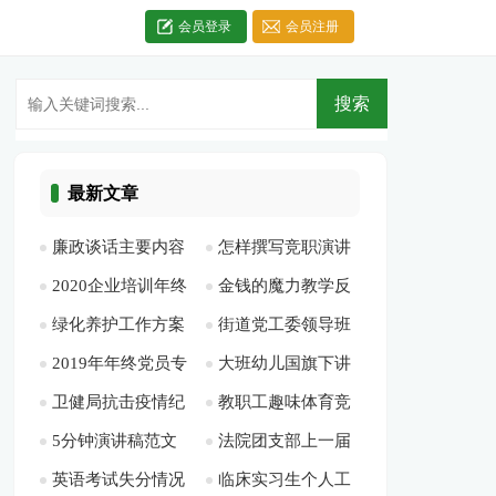
会员登录
会员注册
最新文章
廉政谈话主要内容
怎样撰写竞职演讲
2020企业培训年终
金钱的魔力教学反
[此文共1581字]
稿[此文共7858字]
绿化养护工作方案
街道党工委领导班
工作总结多篇[此文
思[此文共15384字]
2019年年终党员专
大班幼儿国旗下讲
[此文共2065字]
子述职报告-述职报
共7472字]
卫健局抗击疫情纪
教职工趣味体育竞
题组织生活会检视剖
话简短[此文共2132
告[此文共14852字]
5分钟演讲稿范文
法院团支部上一届
实[此文共1829字]
赛活动方案[此文共
析材料[此文共2010
字]
英语考试失分情况
临床实习生个人工
（多篇）[此文共
工作总结[此文共
394字]
字]