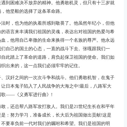
是遇到困难决不放弃的精神。他勇敢机灵，但只有十三岁就
奶，他坚毅的选择了这条革命路。
办法时，也为他的执着所感到敬畏了。他虽然年纪小，但他
力的语言来丰满我们祖国的灵魂，表达出对祖国的热爱与希
热血，他用自己卑微的生命来换得一个名族的尊严。他永远
我们自己的国土的心态，一直的战斗下去。张嘎跟我们一
却自此踏上了革命的道路，肩负起保卫祖国的使命。我们如
铺织出来的，这一点我们必须牢牢的记住。
子、汉奸之间的一次次斗争和战斗。他们勇敢机智，在鬼子
让日本鬼子陷入了人民战争的大海之中!最后，八路军大
歌——《义勇军进行曲》!
敢，还总帮八路军攻打敌人。我们是21世纪生长在和平年
是：努力学习，准备成长，长大后为祖国做出贡献!这是
，不要辜负前一代对我们的嘱咐和希望。我们是祖国的明