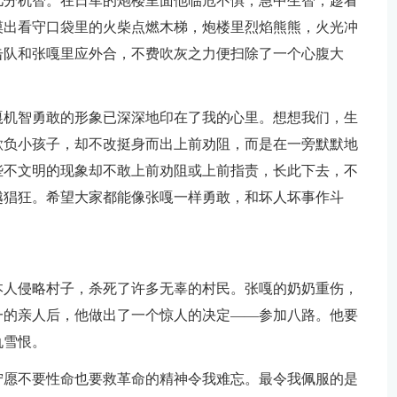
几分机智。在日军的炮楼里面他临危不惧，急中生智，趁看
摸出看守口袋里的火柴点燃木梯，炮楼里烈焰熊熊，火光冲
击队和张嘎里应外合，不费吹灰之力便扫除了一个心腹大
嘎机智勇敢的形象已深深地印在了我的心里。想想我们，生
欺负小孩子，却不改挺身而出上前劝阻，而是在一旁默默地
些不文明的现象却不敢上前劝阻或上前指责，长此下去，不
越猖狂。希望大家都能像张嘎一样勇敢，和坏人坏事作斗
本人侵略村子，杀死了许多无辜的村民。张嘎的奶奶重伤，
一的亲人后，他做出了一个惊人的决定——参加八路。他要
仇雪恨。
宁愿不要性命也要救革命的精神令我难忘。最令我佩服的是