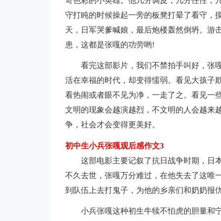
奇色彩的小英雄。他几分调皮，几分任性，
守打盹的时候操起一旁的板凳打晕了看守，
天，日军哭爹喊娘，最后炮楼轰然倒坍。游
患，这都是张嘎的功劳哟!
看完这部影片，我们不禁拍手叫好，张
活在幸福的时代，却变得懦弱。看见大孩子
看热闹或者眼不见为净，一走了之。看见一
文明的现象会越演越烈，不文明的人会越来
争，社会才会变得更美好。
初中生小兵张嘎观后感作文3
这部电影主要记叙了抗日战争时期，日
不久去世，张嘎万分难过，在他失去了这唯
到队伍上去打鬼子，为他的乡亲们和奶奶报
小兵张嘎这种初生牛犊不怕虎的胆量和