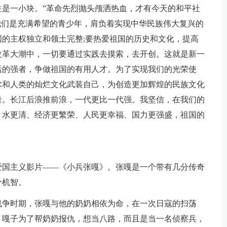
是一小块。”革命先烈抛头颅洒热血，才有今天的和平社
我们是充满希望的青少年，肩负着实现中华民族伟大复兴的
的主权独立和领土完整;要热爱祖国的历史和文化，提高
改革大潮中，一切要通过实践去摸索，去开创。这就是新一
活的强者，争做祖国的有用人才。为了实现我们的光荣使
术和人类的灿烂文化武装自己，为创造更加辉煌的民族文化
量。长江后浪推前浪，一代更比一代强。我坚信，在我们的
、水更清、经济更繁荣、人民更幸福、国力更强盛，祖国的
爱国主义影片——《小兵张嘎》。张嘎是一个带有几分传奇
分机智。
战争时期，张嘎与他的奶奶相依为命，在一次日寇的扫荡
，嘎子为了帮奶奶报仇，想当八路，而且是当一名侦察兵，