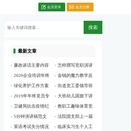
会员登录
会员注册
最新文章
廉政谈话主要内容
怎样撰写竞职演讲
2020企业培训年终
金钱的魔力教学反
[此文共1581字]
稿[此文共7858字]
绿化养护工作方案
街道党工委领导班
工作总结多篇[此文
思[此文共15384字]
2019年年终党员专
大班幼儿国旗下讲
[此文共2065字]
子述职报告-述职报
共7472字]
卫健局抗击疫情纪
教职工趣味体育竞
题组织生活会检视剖
话简短[此文共2132
告[此文共14852字]
5分钟演讲稿范文
法院团支部上一届
实[此文共1829字]
赛活动方案[此文共
析材料[此文共2010
字]
英语考试失分情况
临床实习生个人工
（多篇）[此文共
工作总结[此文共
394字]
字]