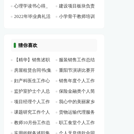
心理学读书心得_
建设项目板块负责
分析总结[此文共550
作总结[此文共9337
5094字]
1228字]
2022年毕业典礼活
小学骨干教师培训
读《心理学》心得
人和党支部书记个人
字]
字]
动主持词范本[此文
学校总结[此文共
[此文共6353字]
表现[此文共649字]
共5362字]
4126字]
猜你喜欢
【精华】销售述职
服装销售工作总结
房屋租赁合同书(集
重阳节演讲比赛开
模板五篇[此文共
【精】[此文共16703
妇产科医生工作心
销售年度个人工作
合12篇)[此文共
场白[此文共3511字]
8288字]
字]
监护室护士个人总
保险金融类个人简
得体会[此文共5332
总结(集合15篇)[此文
17422字]
项目经理个人工作
我心中的美丽家乡
结[此文共10975字]
历表格[此文共538
字]
共24039字]
课题研究工作个人
货物运输代理服务
总结(通用15篇)[此文
演讲稿多篇[此文共
字]
教师10月份工作总
职工食堂个人工作
总结12篇[此文共
合同3篇[此文共5291
共27070字]
2522字]
实用的财务述职集
个人无息借款合同
结新版参考2020【多
总结(5篇)[此文共
16748字]
字]