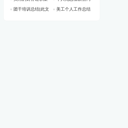
团干培训总结[此文
美工个人工作总结
锦七篇[此文共7639
[此文共1112字]
篇】[此文共5404字]
8279字]
共21823字]
[此文共14045字]
字]