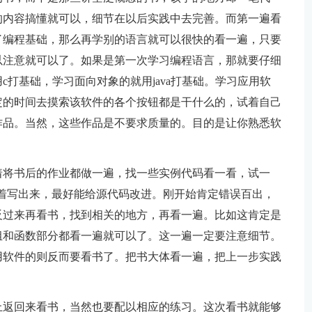
的内容搞懂就可以，细节在以后实践中去完善。而第一遍看
了编程基础，那么再学别的语言就可以很快的看一遍，只要
以注意就可以了。如果是第一次学习编程语言，那就要仔细
打基础，学习面向对象的就用java打基础。学习应用软
定的时间去摸索该软件的各个按钮都是干什么的，试着自己
作品。当然，这些作品是不要求质量的。目的是让你熟悉软
着将书后的作业都做一遍，找一些实例代码看一看，试一
整理背着写出来，最好能给源代码改进。刚开始肯定错误百出，
反过来再看书，找到相关的地方，再看一遍。比如这肯定是
组和函数部分都看一遍就可以了。这一遍一定要注意细节。
用软件的则反而要看书了。把书大体看一遍，把上一步实践
。
上返回来看书，当然也要配以相应的练习。这次看书就能够