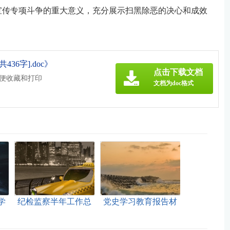
宣传专项斗争的重大意义，充分展示扫黑除恶的决心和成效
36字].doc》
点击下载文档
方便收藏和打印
文档为doc格式
学
纪检监察半年工作总
党史学习教育报告材
字]
结[此文共15839字]
料[此文共1382字]