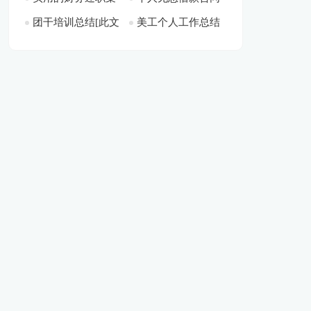
团干培训总结[此文
美工个人工作总结
锦七篇[此文共7639
[此文共1112字]
篇】[此文共5404字]
8279字]
共21823字]
[此文共14045字]
字]