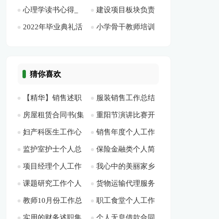
心理学读书心得_
建设项目板块负责
分析总结[此文共550
作总结[此文共9337
5094字]
1228字]
2022年毕业典礼活
小学骨干教师培训
读《心理学》心得
人和党支部书记个人
字]
字]
动主持词范本[此文
学校总结[此文共
[此文共6353字]
表现[此文共649字]
共5362字]
4126字]
猜你喜欢
【精华】销售述职
服装销售工作总结
房屋租赁合同书(集
重阳节演讲比赛开
模板五篇[此文共
【精】[此文共16703
妇产科医生工作心
销售年度个人工作
合12篇)[此文共
场白[此文共3511字]
8288字]
字]
监护室护士个人总
保险金融类个人简
得体会[此文共5332
总结(集合15篇)[此文
17422字]
项目经理个人工作
我心中的美丽家乡
结[此文共10975字]
历表格[此文共538
字]
共24039字]
课题研究工作个人
货物运输代理服务
总结(通用15篇)[此文
演讲稿多篇[此文共
字]
教师10月份工作总
职工食堂个人工作
总结12篇[此文共
合同3篇[此文共5291
共27070字]
2522字]
实用的财务述职集
个人无息借款合同
结新版参考2020【多
总结(5篇)[此文共
16748字]
字]