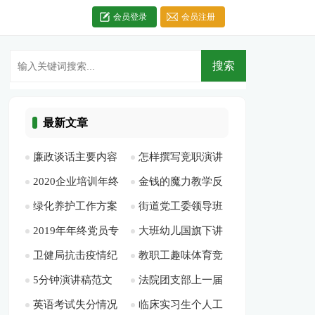
会员登录
会员注册
最新文章
廉政谈话主要内容
怎样撰写竞职演讲
2020企业培训年终
金钱的魔力教学反
[此文共1581字]
稿[此文共7858字]
绿化养护工作方案
街道党工委领导班
工作总结多篇[此文
思[此文共15384字]
2019年年终党员专
大班幼儿国旗下讲
[此文共2065字]
子述职报告-述职报
共7472字]
卫健局抗击疫情纪
教职工趣味体育竞
题组织生活会检视剖
话简短[此文共2132
告[此文共14852字]
5分钟演讲稿范文
法院团支部上一届
实[此文共1829字]
赛活动方案[此文共
析材料[此文共2010
字]
英语考试失分情况
临床实习生个人工
（多篇）[此文共
工作总结[此文共
394字]
字]