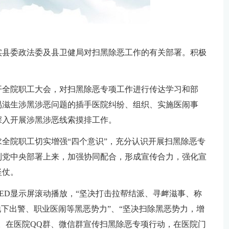
实县委政法委及县卫健局对扫黑除恶工作的有关部署。积极
开全院职工大会，对扫黑除恶专项工作进行传达学习和部
易滋生涉黑涉恶问题的插手医院纠纷、组织、实施医闹事
深入开展涉黑涉恶线索摸排工作。
求全院职工切实增强“四个意识”，充分认识开展扫黑除恶专
到党中央部署上来，加强协同配合，形成宣传合力，强化宣
坚仗。
ED显示屏滚动播放，“坚决打击拉帮结派、寻衅滋事、称
地下出警、职业医闹等黑恶势力”、“坚决扫除黑恶势力，增
。在医院QQ群、微信群宣传扫黑除恶专项行动，在医院门