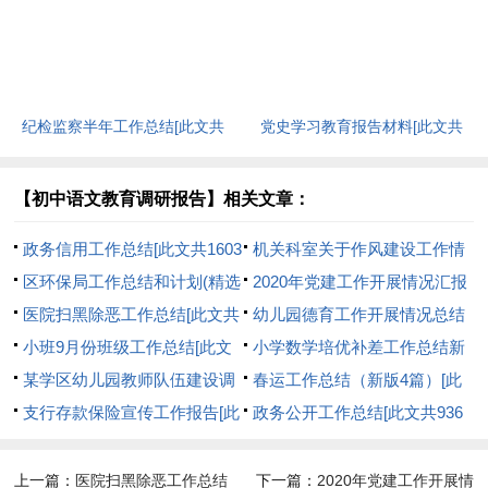
共1228字]
共4126字]
纪检监察半年工作总结[此文共
党史学习教育报告材料[此文共
15839字]
1382字]
【初中语文教育调研报告】相关文章：
政务信用工作总结[此文共1603
机关科室关于作风建设工作情
字]
区环保局工作总结和计划(精选
况的报告[此文共1280字]
2020年党建工作开展情况汇报
多篇)[此文共15835字]
医院扫黑除恶工作总结[此文共
[此文共1852字]
幼儿园德育工作开展情况总结
436字]
小班9月份班级工作总结[此文
[此文共3255字]
小学数学培优补差工作总结新
共4344字]
某学区幼儿园教师队伍建设调
版多篇[此文共10993字]
春运工作总结（新版4篇）[此
研报告[此文共1539字]
支行存款保险宣传工作报告[此
文共4131字]
政务公开工作总结[此文共936
文共256字]
字]
上一篇：
医院扫黑除恶工作总结
下一篇：
2020年党建工作开展情